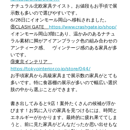
ナチュラル北欧家具テイスト。お値段もお手頃で展
示数も多いので選びやすいです。
6/28日にイオンモール岡山へ移転されました。
⑧CLASH GATE　
https://www.crashgate.jp/shop/
イオンモール岡山3階にあり、温かみのあるナチュ
ラル素材に脚がアイアンブラック色の組み合わせの
アンティーク感、　ヴィンテージ感のある家具が多
いです。
⑨東京インテリア　
https://tokyointerior.co.jp/store/044/
お手頃家具から高級家具まで展示数の家具がとても
多いです。特に食器棚の展示が多いので幅広い選択
肢の中から選ぶことができます。
書き出してみると9店！案外たくさんの候補が浮か
びます！お気に入りの家具を見つけるには、時間と
エネルギーがかかります。最終的に疲れ果ててしま
うと、前に見た家具がどんなだったか思い出せもな