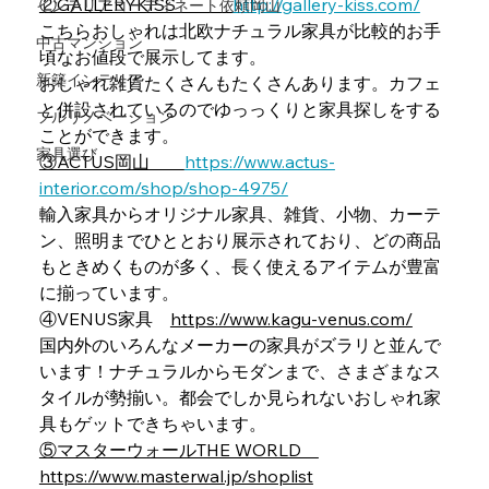
②GALLERYKISS 　　　
http://gallery-kiss.com/
インテリアコーディネート依頼岡山
こちらおしゃれは北欧ナチュラル家具が比較的お手
中古マンション
頃なお値段で展示してます。
新築インテリア
おしゃれ雑貨たくさんもたくさんあります。カフェ
と併設されているのでゆっっくりと家具探しをする
フルリノベーション
ことができます。
家具選び
③ACTUS岡山　　
https://www.actus-
interior.com/shop/shop-4975/
輸入家具からオリジナル家具、雑貨、小物、カーテ
ン、照明までひととおり展示されており、どの商品
もときめくものが多く、長く使えるアイテムが豊富
に揃っています。
④VENUS家具　
https://www.kagu-venus.com/
国内外のいろんなメーカーの家具がズラリと並んで
います！ナチュラルからモダンまで、さまざまなス
タイルが勢揃い。都会でしか見られないおしゃれ家
具もゲットできちゃいます。
⑤マスターウォールTHE WORLD　
https://www.masterwal.jp/shoplist