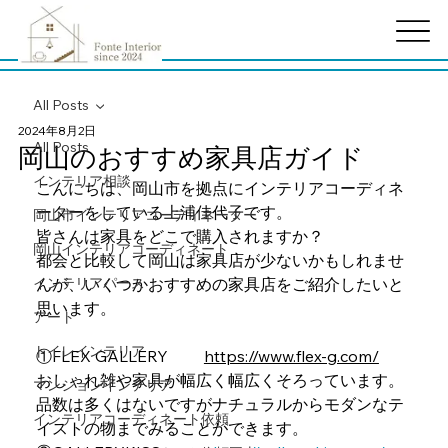
All Posts
2024年8月2日
All Posts
岡山のおすすめ家具店ガイド
インテリア相談
こんにちは、岡山市を拠点にインテリアコーディネ
ーターをしている上浦佳代子です。
岡山市インテリアコーディネーター
皆さんは家具をどこで購入されますか？
岡山インテリアコーディネート
都会と比較して岡山は家具店が少ないかもしれませ
インテリアパース
んが、いくつかおすすめの家具店をご紹介したいと
思います。
アート
トイレインテリア
①
FLEX GALLERY 　　
https://www.flex-g.com/
おしゃれ雑や家具が幅広く幅広くそろっています。
マンションインテリア
品数は多くはないですがナチュラルからモダンなテ
インテリアコーディネート依頼
イストの物までみることができます。