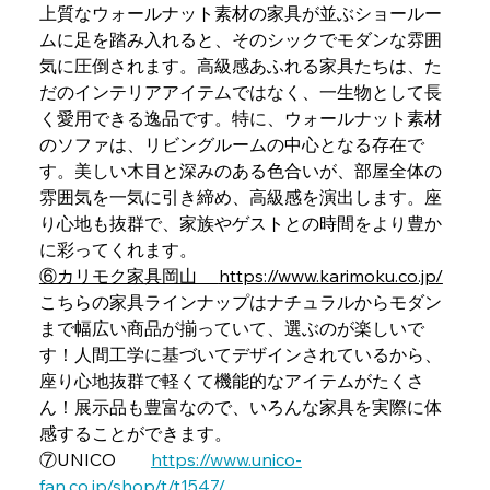
上質なウォールナット素材の家具が並ぶショールー
ムに足を踏み入れると、そのシックでモダンな雰囲
気に圧倒されます。高級感あふれる家具たちは、た
だのインテリアアイテムではなく、一生物として長
く愛用できる逸品です。特に、ウォールナット素材
のソファは、リビングルームの中心となる存在で
す。美しい木目と深みのある色合いが、部屋全体の
雰囲気を一気に引き締め、高級感を演出します。座
り心地も抜群で、家族やゲストとの時間をより豊か
に彩ってくれます。
⑥カリモク家具岡山 　
https://www.karimoku.co.jp/
こちらの家具ラインナップはナチュラルからモダン
まで幅広い商品が揃っていて、選ぶのが楽しいで
す！人間工学に基づいてデザインされているから、
座り心地抜群で軽くて機能的なアイテムがたくさ
ん！展示品も豊富なので、いろんな家具を実際に体
感することができます。
⑦UNICO　　
https://www.unico-
fan.co.jp/shop/t/t1547/