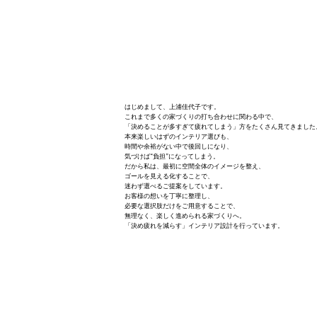
はじめまして、上浦佳代子です。
これまで多くの家づくりの打ち合わせに関わる中で、
「決めることが多すぎて疲れてしまう」方をたくさん見てきました
本来楽しいはずのインテリア選びも、
時間や余裕がない中で後回しになり、
気づけば“負担”になってしまう。
だから私は、最初に空間全体のイメージを整え、
ゴールを見える化することで、
迷わず選べるご提案をしています。
お客様の想いを丁寧に整理し、
必要な選択肢だけをご用意することで、
無理なく、楽しく進められる家づくりへ。
「決め疲れを減らす」インテリア設計を行っています。