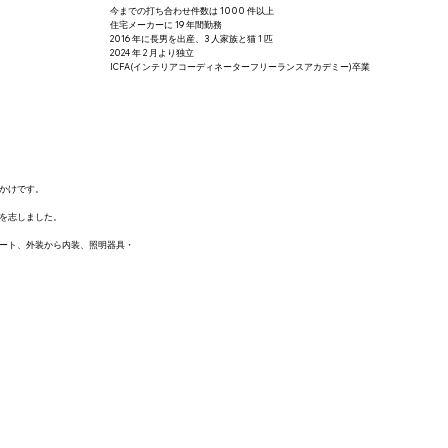
今までの打ち合わせ件数は 1000 件以上
住宅メーカーに 19 年間勤務
2016 年に長男を出産、3 人家族と猫 1 匹
2024 年 2 月より独立
ICFA(インテリアコーディネーターフリーランスアカデミー)卒業
かけです。
を志しました。
ート、外装から内装、照明器具・