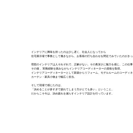
インテリアに興味を持ったのは少し遅く、社会人になってから
住宅展示場で事務として働きながら、お客様の打ち合わせを間近でみていたのがきっ
理想のインテリアは人それぞれで、正解がない。その奥深さに魅力を感じ、この仕事
その後 、実務経験を踏みながらインテリアコーディネーターの資格を取得。
インテリアコーディネーターとして新築からリフォーム、モデルルームのコーディネ
カーテン・家具小物まで幅広く担当。
そして現場で感じたのは、
「決めることが多すぎて疲れてしまう方がとても多い」ということ。
だからこそ今は、決め疲れを減らすインテリア設計を行っています。