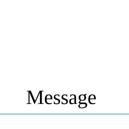
Message
Message