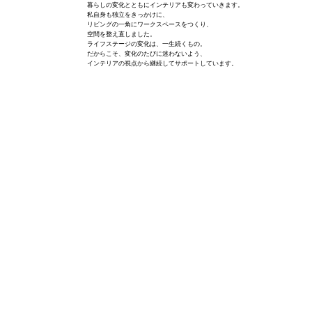
暮らしの変化とともにインテリアも変わっていきます。
私自身も独立をきっかけに、
リビングの一角にワークスペースをつくり、
空間を整え直しました。
ライフステージの変化は、一生続くもの。
だからこそ、変化のたびに迷わないよう、
インテリアの視点から継続してサポートしています。