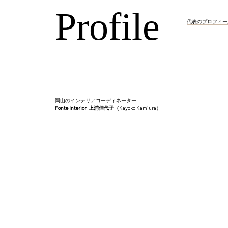
Profile
Profile
​代表のプロフィー
岡山のインテリアコーディネーター
Fonte Interior
上浦佳代子（
Kayoko Kamiura）