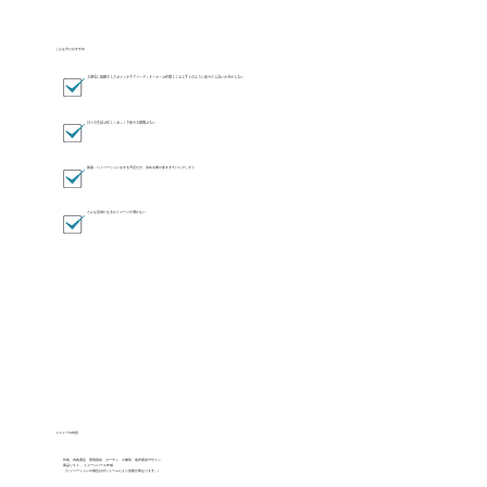
こんな方におすすめ
工務店に依頼をしたがインテリアコーディネーターが在籍しておらずどのように決めたら良いか分からない
日々の生活が忙しくゆっくり決める時間がない
​新築・リノベーションをする予定だが、決める事が多すぎてパンクしそう
どんな完成になるかイメージが湧かない
メニューの内容
外装、内装選定、照明器具、カーテン、小物等、造作家具デザイン、
商品リスト 、イメージパース作成
（リノベーションの場合はボリュームにより金額が異なります。）