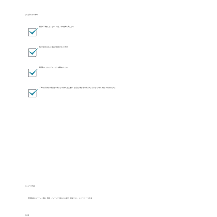
こんな方におすすめ
​部屋の工事迄したくない。でも、今の空間を変えたい。
既存の家具と新しい家具の相性が良いか不安
賃貸暮らしだけどインテリアを素敵にしたい
LDKのお手持ちの家具を一新したい気持ちがあるが、お店も多種多様の中どのようにセレクトして良いのかわからない
メニューの内容
照明器具やカーテン、家具、壁紙、インテリア小物などの販売、商品リスト、イメージパース作成
その他