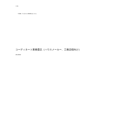
その他
※部屋数、打ち合わせに回数制限はありません
コーディネート業務委託（ハウスメーカー、工務店様向け）
金額は要相談