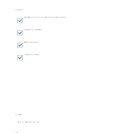
こんな方におすすめ
工務店に依頼をしたがインテリアコーディネーターが在籍しておらずどのように決めたら良いか分からない
日々の生活が忙しくゆっくり決める時間がない
納得感を持って住まい作りを行いたい
どんな完成になるかイメージが湧かない
メニューの内容
戸建、マンション、新築の小さなサロンやオフィスなど
その他