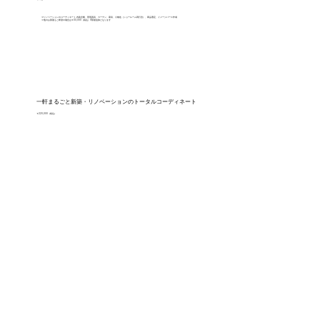
※リノベーションのコーディネート 内装全般、照明器具、カーテン、家具、小物迄（ショールーム同行含）、商品選定、イメージパース作成
※他のお部屋もご希望の場合は￥33,000（税込）/1部屋追加となります
一軒まるごと新築・リノベーションのトータルコーディネート
￥220,000（税込）