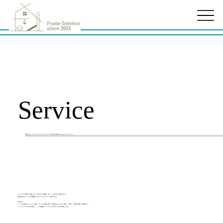
Home
>
Service
Service
Service
岡山のインテリアコーディデーター Fonte Interior のサービスメニュー
インテリア選びに疲れていませんか？​面倒くさいこと全て引き受けます。
家以外のオフィスや店舗などのコーディネートも承ります。
例えば...
パース作成からイメージ共有、サンプル取り寄せ、業者さんとのやり取り、家具・小物の手配・設置など
ショールームに全て同行し、ご入居後のインテリアサポートまで対応します。