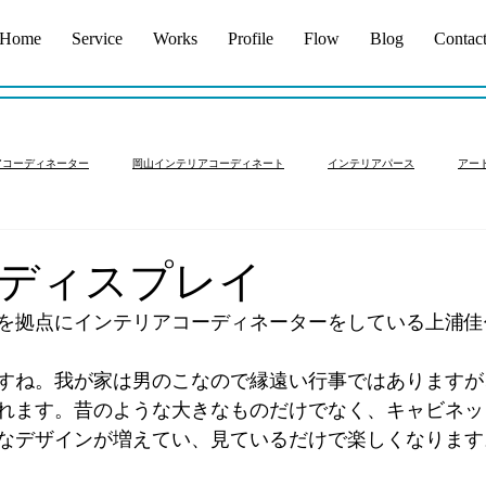
Home
Service
Works
Profile
Flow
Blog
Contac
アコーディネーター
岡山インテリアコーディネート
インテリアパース
アー
アコーディネート依頼岡山
中古マンション
新築インテリア
フルリノベーシ
ディスプレイ
を拠点にインテリアコーディネーターをしている上浦佳
すね。我が家は男のこなので縁遠い行事ではありますが
れます。昔のような大きなものだけでなく、キャビネッ
なデザインが増えてい、見ているだけで楽しくなります