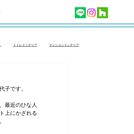
t
ト
トイレインテリア
マンションインテリア
ョン
家具選び
代子です。
、最近のひな人
ト上にかざれる
。