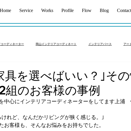
Home
Service
Works
Profile
Flow
Blog
Contac
アコーディネーター
岡山インテリアコーディネート
インテリアパース
アー
アコーディネート依頼岡山
中古マンション
新築インテリア
フルリノベーシ
家具を選べばいい？｣そ
2組のお客様の事例
を中心にインテリアコーディネーターをしてます上浦　
るけれど、なんだかリビングが狭く感じる。｣
たお客様も、そんなお悩みをお持ちでした。