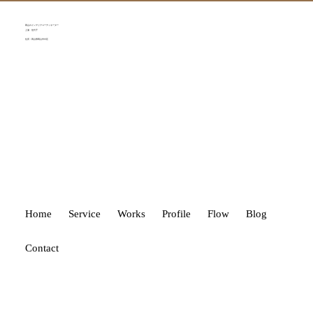
岡山のインテリアコーディネーター
上浦 佳代子
住所：岡山県岡山市中区
Home
Service
Works
Profile
Flow
Blog
Contact