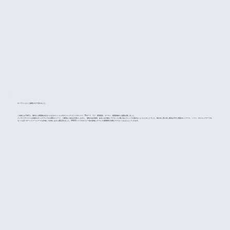
オンラインよりご提案させて頂きました。
ご夫婦とお子様2人、海外から帰国後お住まいになるマンションのダイニングリビングのソファ、TVボード、ラグ、照明器具、カーテン、観葉植物のご提案を致しました。
インテリアテイストは北欧モダンとナチュラルの間のイメージ、ご要望は､余白は大切にしながら、 個性のある家具、あるいは小物を アクセントに取り込んでシンプル過ぎないようにとのことでした。掃き出し窓に対し家具を平行と垂直のレイアウト、ソファ、ダイニングテーブル
セットを2パターンイメージパースを作成して共有しながら選定頂きました。UNICOソファのネイビー色の張地とゴールドの裸電球が空間にアクセントを​もたらしてくれます。