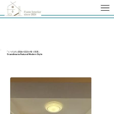
Home
>
Works
>
project-1st
『くつろぎと家族の笑顔が集う部屋』
Scandinavia Natural Modern Style