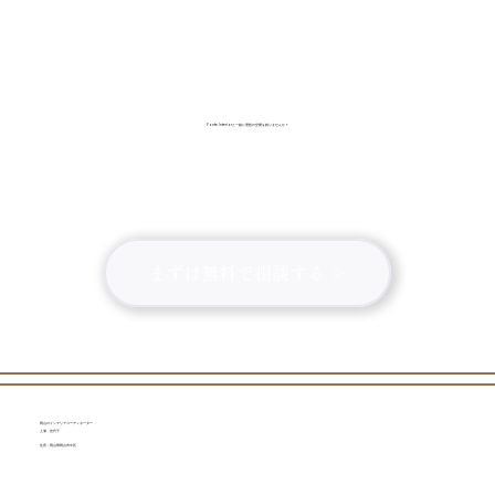
Fonte Interiorと一緒に理想の空間を創りませんか？
まずは無料で相談する ＞
岡山のインテリアコーディネーター
上浦 佳代子
住所：岡山県岡山市中区