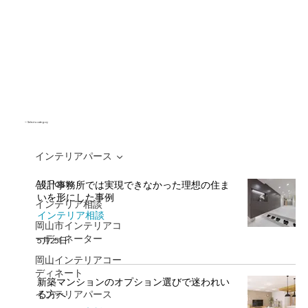
ー Select a category
インテリアパース
All Posts
設計事務所では実現できなかった理想の住ま
いを形にした事例
インテリア相談
インテリア相談
岡山市インテリアコ
ーディネーター
5月25日
岡山インテリアコー
ディネート
新築マンションのオプション選びで迷われい
インテリアパース
る方へ