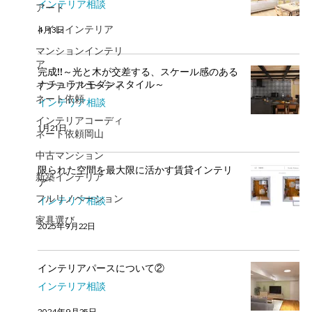
インテリア相談
アート
トイレインテリア
4月3日
マンションインテリ
ア
完成!!～光と木が交差する、スケール感のある
ナチュラルモダンスタイル～
インテリアコーディ
ネート依頼
インテリア相談
インテリアコーディ
1月21日
ネート依頼岡山
中古マンション
限られた空間を最大限に活かす賃貸インテリ
新築インテリア
ア
フルリノベーション
インテリア相談
家具選び
2025年9月22日
インテリアパースについて②
インテリア相談
2024年9月25日