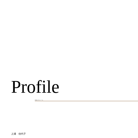
Profile
Profile
代表のプロフィール
上浦 佳代子