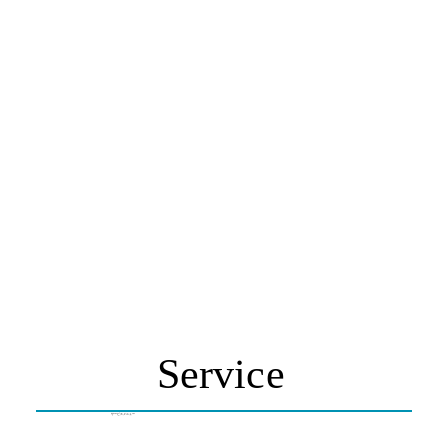
Service
Service
サービスメニュー