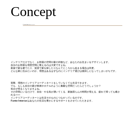
Concept
Concept
Fonte Interiorのコンセプト
インテリアだけでなく、お部屋の空間や家の外観など、あなたのお住まいをデザインします。
自分のお部屋を理想空間に整えるのは大変ですよね。
新築で家を建てたり、賃貸で家を探したりなんてところから始まる場合は尚更。
どんな家に住みたいのか、理想はあるはずなのにインテリア選びは後回しになってしまいがちです。
実際、理想のインテリアコーディネートをしていなくても生活できます。
でも、もしも自分の家が映画やホテルのように素敵な空間だったらどうでしょうか？
気分が明るくなりますよね。
その空間にいるだけで、自信・やる気が湧いてくる、家族団らんの時間が増える、疲れて帰っても癒さ
れる――
インテリアコーディネートは生活そのものにつながっているのです。
Fonte Interiorはあなたの生活を豊かにするサポートをさせていただきます。