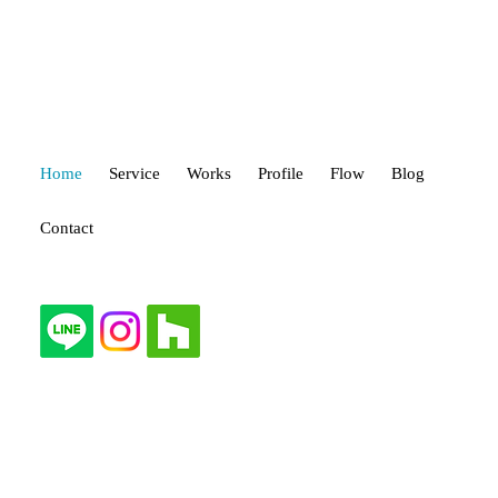
Home
Service
Works
Profile
Flow
Blog
Contact