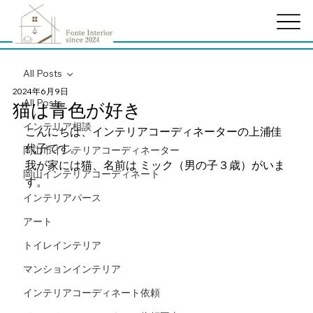
All Posts
2024年6月9日
All Posts
猫は青色が好き
インテリア相談
こんにちは、インテリアコーディネーターの上浦佳
代子です。
岡山市インテリアコーディネーター
我が家には猫、名前は ミック（男の子３歳）がいま
岡山インテリアコーディネート
す。
インテリアパース
アート
トイレインテリア
マンションインテリア
インテリアコーディネート依頼