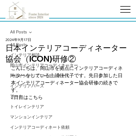
All Posts
2024年9月17日
All Posts
日本インテリアコーディネーター
インテリア相談
協会（ICON)研修②
岡山市インテリアコーディネーター
こんにちは、岡山市を拠点にインテリアコーディネ
ーターをしている上浦佳代子です。先日参加した日
岡山インテリアコーディネート
本インテリアコーディネーター協会研修の続きで
インテリアパース
す。
アート
2日目はこちら
トイレインテリア
マンションインテリア
インテリアコーディネート依頼