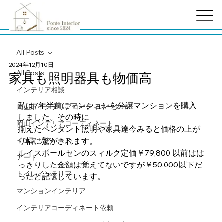
All Posts
2024年12月10日
All Posts
家具も照明器具も物価高
インテリア相談
私は7年半前にマンションを分譲マンションを購入
岡山市インテリアコーディネーター
しました。その時に
岡山インテリアコーディネート
揃えたペンダント照明や家具達今みると価格の上が
インテリアパース
り幅に驚かされます。
ルイスポールセンのスィルク定価￥79,800 以前はは
アート
っきりした金額は覚えてないですが￥50,000以下だ
トイレインテリア
ったと記憶しています。
マンションインテリア
インテリアコーディネート依頼