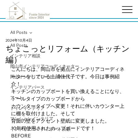
All Posts
2024年10月4日
All Posts
ちょこっとリフォーム（キッチン
インテリア相談
編）
岡山市インテリアコーディネーター
こんにちは、岡山市を拠点にインテリアコーディネ
ーターをしている上浦佳代子です。今日は事例紹
岡山インテリアコーディネート
介！
インテリアパース
キッチンのカップボートを買い換えることになり、
アート
トールタイプのカップボードから
カウンタータイプへ変更！それに伴いカウンター上
トイレインテリア
に棚を取付けました。そして
マンションインテリア
背面の壁をアクセント壁紙に変更しました。
10年程使用されたカップボードです！
インテリアコーディネート依頼
BEFORE